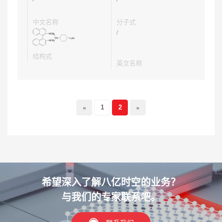
中文名称
分子式
/
结构式
英文名称
«
1
2
»
希望深入了解八亿时空的业务？
与我们的专家联系吧。