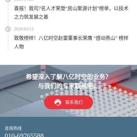
喜报！我司7名人才荣登“房山聚源计划”榜单，以技术
之力筑发展之基
2026/02/12
致敬榜样！八亿时空赵雷董事长荣膺 “感动燕山” 榜样
人物
希望深入了解八亿时空的业务？
与我们的专家联系吧。
联系我们
咨询热线
010-69765588